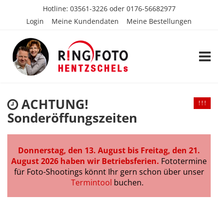
Hotline:
03561-3226
oder
0176-56682977
Login
Meine Kundendaten
Meine Bestellungen
TOGG
ACHTUNG!
! ! !
Sonderöffungszeiten
Donnerstag, den 13. August bis Freitag, den 21.
August 2026 haben wir Betriebsferien.
Fototermine
für Foto-Shootings könnt Ihr gern schon über unser
Termintool
buchen.