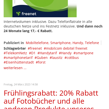
Internetvolumen inklusive. Dazu Telefonflatrate in alle
deutschen Netze und ins Festnetz inklusive.
Und dann noch
24 Monate lang 17,- € Rabatt.
Publiziert in
Mobiltelefone, Smartphone, Handy, Telefone
Schlagwörter
freenet
mobilcom debitel freenet
TelekomNetz
D1
Handytarif
Handy
smartpone
smartphonetarif
Guben
lausitz
cottbus
Eisenhüttenstadt
forst
weiterlesen ...
Freitag, 24 März 2023 14:58
Frühlingsrabatt: 20% Rabatt
auf Fotobücher und alle
anderen Produkte unseres