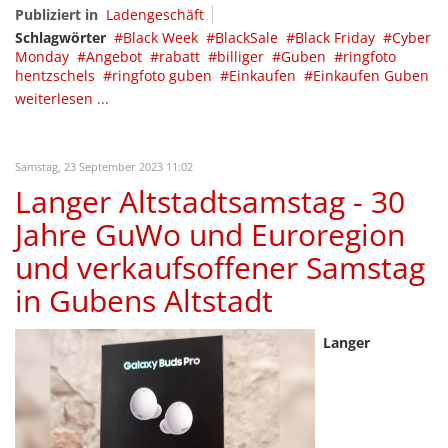
Publiziert in
Ladengeschäft
Schlagwörter
Black Week
BlackSale
Black Friday
Cyber
Monday
Angebot
rabatt
billiger
Guben
ringfoto
hentzschels
ringfoto guben
Einkaufen
Einkaufen Guben
weiterlesen ...
Samstag, 23 September 2023 11:02
Langer Altstadtsamstag - 30
Jahre GuWo und Euroregion
und verkaufsoffener Samstag
in Gubens Altstadt
Langer