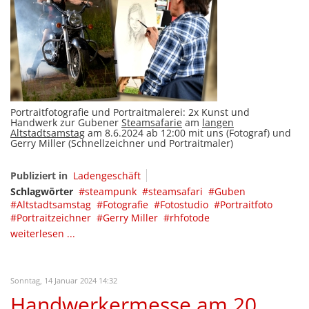
Portraitfotografie und Portraitmalerei: 2x Kunst und
Handwerk zur Gubener
Steamsafarie
am
langen
Altstadtsamstag
am 8.6.2024 ab 12:00 mit uns (Fotograf) und
Gerry Miller (Schnellzeichner und Portraitmaler)
Publiziert in
Ladengeschäft
Schlagwörter
steampunk
steamsafari
Guben
Altstadtsamstag
Fotografie
Fotostudio
Portraitfoto
Portraitzeichner
Gerry Miller
rhfotode
weiterlesen ...
Sonntag, 14 Januar 2024 14:32
Handwerkermesse am 20.