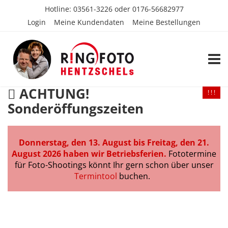
Hotline:
03561-3226
oder
0176-56682977
Login
Meine Kundendaten
Meine Bestellungen
TOGG
ACHTUNG!
! ! !
Sonderöffungszeiten
Donnerstag, den 13. August bis Freitag, den 21.
August 2026 haben wir Betriebsferien.
Fototermine
für Foto-Shootings könnt Ihr gern schon über unser
Termintool
buchen.