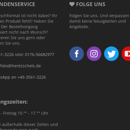
NDENSERVICE
FOLGE UNS
schformat ist nicht dabei? Ihr
Folgen Sie uns. Und verpassen
es Produkt fehlt? Haben Sie
damit keine Neuigkeiten und
 Der Bestellvorgang
Angebote.
niert nicht nach Wunsch?
ieren Sie uns gern oder
en Sie uns.
61-3226
oder
0176-56682977
gfoto@hentzschels.de
sApp an +49-3561-3226
ngszeiten:
 Freitag 10.°° - 17.°° Uhr
 außerhalb dieser Zeiten und
henende gern nach