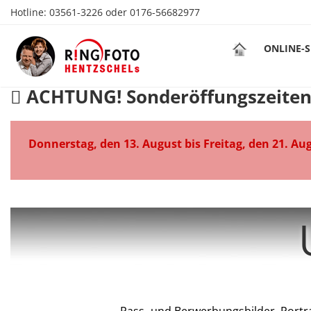
Hotline:
03561-3226
oder
0176-56682977
ONLINE-
ACHTUNG! Sonderöffungszeite
Donnerstag, den 13. August bis Freitag, den 21. Au