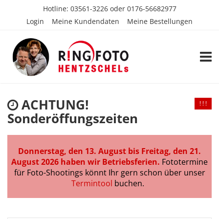
Hotline:
03561-3226
oder
0176-56682977
Login
Meine Kundendaten
Meine Bestellungen
TOGG
ACHTUNG!
! ! !
Sonderöffungszeiten
Donnerstag, den 13. August bis Freitag, den 21.
August 2026 haben wir Betriebsferien.
Fototermine
für Foto-Shootings könnt Ihr gern schon über unser
Termintool
buchen.