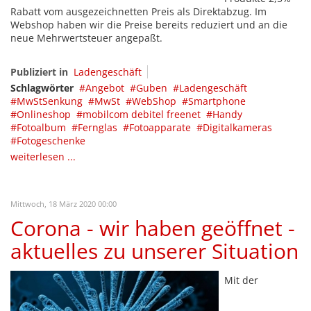
Rabatt vom ausgezeichnetten Preis als Direktabzug. Im
Webshop haben wir die Preise bereits reduziert und an die
neue Mehrwertsteuer angepaßt.
Publiziert in
Ladengeschäft
Schlagwörter
Angebot
Guben
Ladengeschäft
MwStSenkung
MwSt
WebShop
Smartphone
Onlineshop
mobilcom debitel freenet
Handy
Fotoalbum
Fernglas
Fotoapparate
Digitalkameras
Fotogeschenke
weiterlesen ...
Mittwoch, 18 März 2020 00:00
Corona - wir haben geöffnet -
aktuelles zu unserer Situation
Mit der