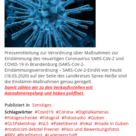
Pressemitteilung zur Verordnung über Maßnahmen zur
Eindämmung des neuartigen Coronavirus SARS-CoV-2 und
COVID-19 in Brandenburg (SARS-CoV-2-
Eindämmungsverordnung – SARS-CoV-2-EindV) von heute
(18.03.2020) auf der Seite des Landkreises Spree-Neiße sind
die Eindämm-Maßnahmen genau geregelt.
Damit zählen wir zu den Verkaufsstellen mit
Ausnahmeregelung und haben geöffnet.
Publiziert in
Sonstiges
Schlagwörter
Covid19
Corona
Digitalkameras
Fotogeschenke
Fotograf
Fotostudio
Guben
GLSPaketshop
GLS
Paketdienst
lokal
made in Guben
mobilcom debitel freenet
Pass und Bewerbungsfotos
RPV
Briefdienst
Ladengeschäft