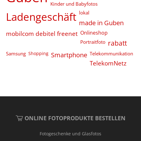
Kinder und Babyfotos
Ladengeschäft
lokal
made in Guben
Onlineshop
mobilcom debitel freenet
Portraitfoto
rabatt
Samsung
Shopping
Smartphone
Telekommunikation
TelekomNetz
ONLINE FOTOPRODUKTE BESTELLEN
Fotogeschenke und Glasfotos