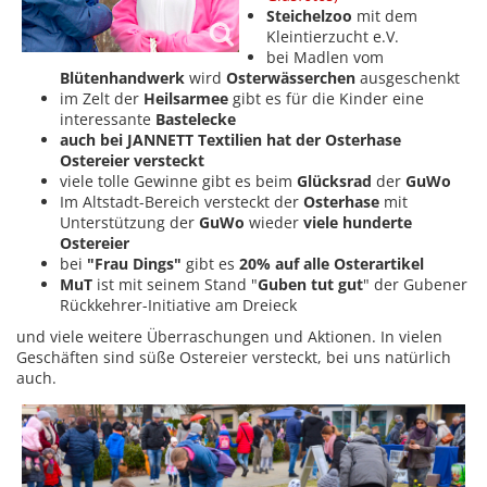
Steichelzoo
mit dem
Kleintierzucht e.V.
bei Madlen vom
Blütenhandwerk
wird
Osterwässerchen
ausgeschenkt
im Zelt der
Heilsarmee
gibt es für die Kinder eine
interessante
Bastelecke
auch bei
JANNETT Textilien
hat der Osterhase
Ostereier versteckt
viele tolle Gewinne gibt es beim
Glücksrad
der
GuWo
Im Altstadt-Bereich versteckt der
Osterhase
mit
Unterstützung der
GuWo
wieder
viele hunderte
Ostereier
bei
"Frau Dings"
gibt es
20% auf alle Osterartikel
MuT
ist mit seinem Stand "
Guben tut gut
" der Gubener
Rückkehrer-Initiative am Dreieck
und viele weitere Überraschungen und Aktionen. In vielen
Geschäften sind süße Ostereier versteckt, bei uns natürlich
auch.