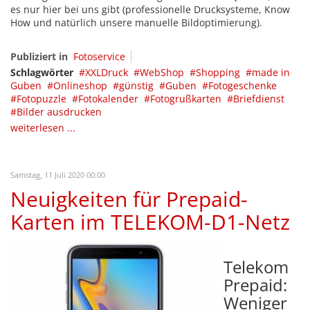
es nur hier bei uns gibt (professionelle Drucksysteme, Know
How und natürlich unsere manuelle Bildoptimierung).
Publiziert in
Fotoservice
Schlagwörter
XXLDruck
WebShop
Shopping
made in
Guben
Onlineshop
günstig
Guben
Fotogeschenke
Fotopuzzle
Fotokalender
Fotogrußkarten
Briefdienst
Bilder ausdrucken
weiterlesen ...
Samstag, 11 Juli 2020 00:00
Neuigkeiten für Prepaid-
Karten im TELEKOM-D1-Netz
Telekom
Prepaid:
Weniger