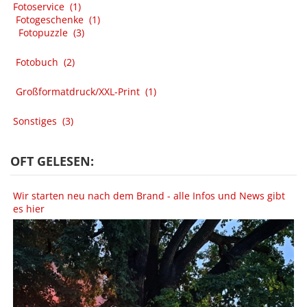
Fotoservice
(1)
Fotogeschenke
(1)
Fotopuzzle
(3)
Fotobuch
(2)
Großformatdruck/XXL-Print
(1)
Sonstiges
(3)
OFT GELESEN:
Wir starten neu nach dem Brand - alle Infos und News gibt
es hier