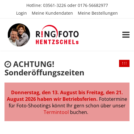
Hotline:
03561-3226
oder
0176-56682977
Login
Meine Kundendaten
Meine Bestellungen
TOGG
ACHTUNG!
! ! !
Sonderöffungszeiten
Donnerstag, den 13. August bis Freitag, den 21.
August 2026 haben wir Betriebsferien.
Fototermine
für Foto-Shootings könnt Ihr gern schon über unser
Termintool
buchen.