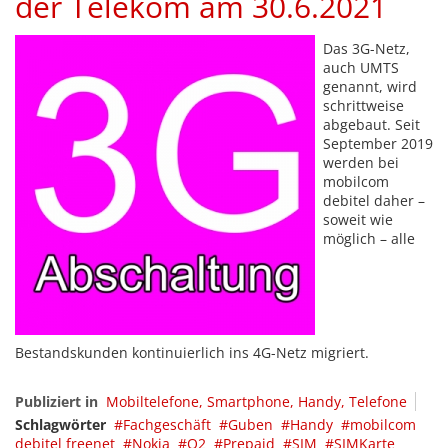
der Telekom am 30.6.2021
Das 3G-Netz,
auch UMTS
genannt, wird
schrittweise
abgebaut. Seit
September 2019
werden bei
mobilcom
debitel daher –
soweit wie
möglich – alle
Bestandskunden kontinuierlich ins 4G-Netz migriert.
Publiziert in
Mobiltelefone, Smartphone, Handy, Telefone
Schlagwörter
Fachgeschäft
Guben
Handy
mobilcom
debitel freenet
Nokia
O2
Prepaid
SIM
SIMKarte