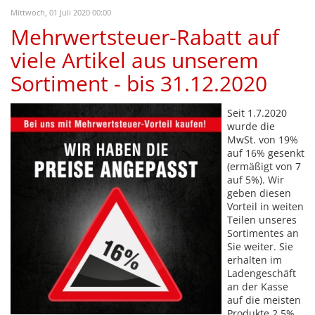
Mittwoch, 01 Juli 2020 00:00
Mehrwertsteuer-Rabatt auf
viele Artikel aus unserem
Sortiment - bis 31.12.2020
Seit 1.7.2020
wurde die
MwSt. von 19%
auf 16% gesenkt
(ermäßigt von 7
auf 5%). Wir
geben diesen
Vorteil in weiten
Teilen unseres
Sortimentes an
Sie weiter. Sie
erhalten im
Ladengeschäft
an der Kasse
auf die meisten
Produkte 2,5%