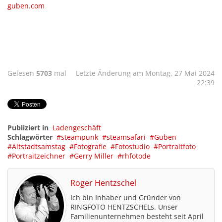
guben.com
Gelesen
5703
mal
Letzte Änderung am Montag, 27 Mai 2024
22:39
Publiziert in
Ladengeschäft
Schlagwörter
steampunk
steamsafari
Guben
Altstadtsamstag
Fotografie
Fotostudio
Portraitfoto
Portraitzeichner
Gerry Miller
rhfotode
Roger Hentzschel
Ich bin Inhaber und Gründer von
RINGFOTO HENTZSCHELs. Unser
Familienunternehmen besteht seit April