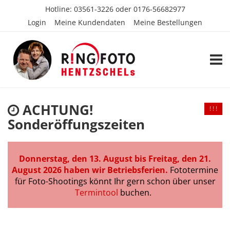
Hotline:
03561-3226
oder
0176-56682977
Login
Meine Kundendaten
Meine Bestellungen
TOGG
ACHTUNG!
! ! !
Sonderöffungszeiten
Donnerstag, den 13. August bis Freitag, den 21.
August 2026 haben wir Betriebsferien.
Fototermine
für Foto-Shootings könnt Ihr gern schon über unser
Termintool
buchen.