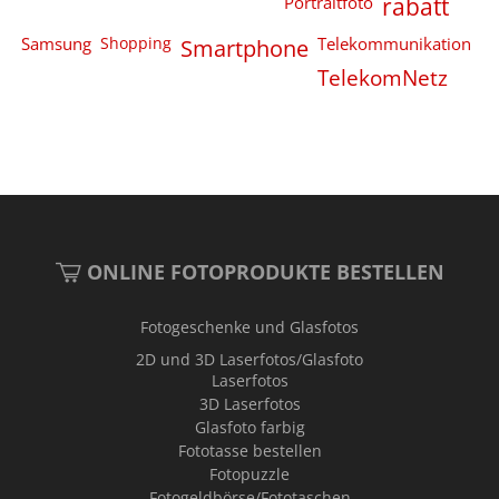
Portraitfoto
rabatt
Samsung
Shopping
Smartphone
Telekommunikation
TelekomNetz
ONLINE FOTOPRODUKTE BESTELLEN
Fotogeschenke und Glasfotos
2D und 3D Laserfotos/Glasfoto
Laserfotos
3D Laserfotos
Glasfoto farbig
Fototasse bestellen
Fotopuzzle
Fotogeldbörse/Fototaschen