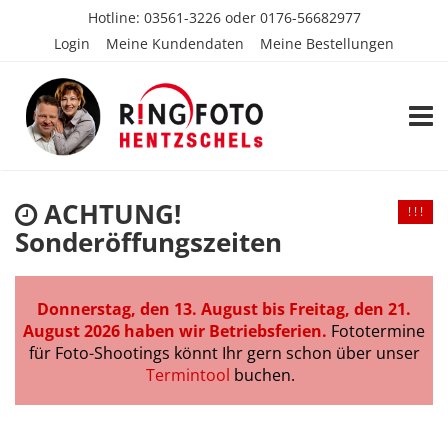
Hotline:
03561-3226
oder
0176-56682977
Login
Meine Kundendaten
Meine Bestellungen
TOGG
ACHTUNG!
! ! !
Sonderöffungszeiten
Donnerstag, den 13. August bis Freitag, den 21.
August 2026 haben wir Betriebsferien.
Fototermine
für Foto-Shootings könnt Ihr gern schon über unser
Termintool
buchen.