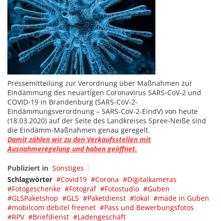
Pressemitteilung zur Verordnung über Maßnahmen zur
Eindämmung des neuartigen Coronavirus SARS-CoV-2 und
COVID-19 in Brandenburg (SARS-CoV-2-
Eindämmungsverordnung – SARS-CoV-2-EindV) von heute
(18.03.2020) auf der Seite des Landkreises Spree-Neiße sind
die Eindämm-Maßnahmen genau geregelt.
Damit zählen wir zu den Verkaufsstellen mit
Ausnahmeregelung und haben geöffnet.
Publiziert in
Sonstiges
Schlagwörter
Covid19
Corona
Digitalkameras
Fotogeschenke
Fotograf
Fotostudio
Guben
GLSPaketshop
GLS
Paketdienst
lokal
made in Guben
mobilcom debitel freenet
Pass und Bewerbungsfotos
RPV
Briefdienst
Ladengeschäft