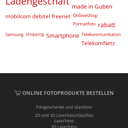
Ladengeschäft
made in Guben
Onlineshop
mobilcom debitel freenet
Portraitfoto
rabatt
Samsung
Shopping
Smartphone
Telekommunikation
TelekomNetz
ONLINE FOTOPRODUKTE BESTELLEN
Fotogeschenke und Glasfotos
2D und 3D Laserfotos/Glasfoto
Laserfotos
3D Laserfotos