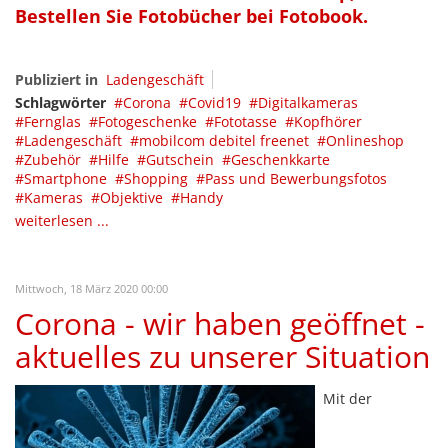
Bestellen Sie Fotobücher bei Fotobook.
Publiziert in
Ladengeschäft
Schlagwörter
Corona
Covid19
Digitalkameras
Fernglas
Fotogeschenke
Fototasse
Kopfhörer
Ladengeschäft
mobilcom debitel freenet
Onlineshop
Zubehör
Hilfe
Gutschein
Geschenkkarte
Smartphone
Shopping
Pass und Bewerbungsfotos
Kameras
Objektive
Handy
weiterlesen ...
Mittwoch, 18 März 2020 00:00
Corona - wir haben geöffnet -
aktuelles zu unserer Situation
Mit der