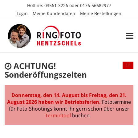
Hotline:
03561-3226
oder
0176-56682977
Login
Meine Kundendaten
Meine Bestellungen
TOGG
ACHTUNG!
! ! !
Sonderöffungszeiten
Donnerstag, den 14. August bis Freitag, den 21.
August 2026 haben wir Betriebsferien.
Fototermine
für Foto-Shootings könnt Ihr gern schon über unser
Termintool
buchen.