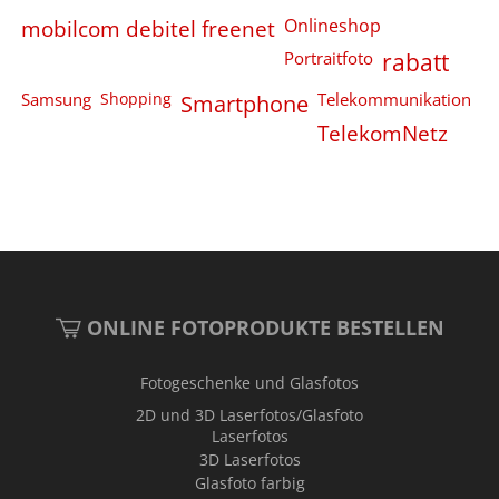
Onlineshop
mobilcom debitel freenet
Portraitfoto
rabatt
Samsung
Shopping
Smartphone
Telekommunikation
TelekomNetz
ONLINE FOTOPRODUKTE BESTELLEN
Fotogeschenke und Glasfotos
2D und 3D Laserfotos/Glasfoto
Laserfotos
3D Laserfotos
Glasfoto farbig