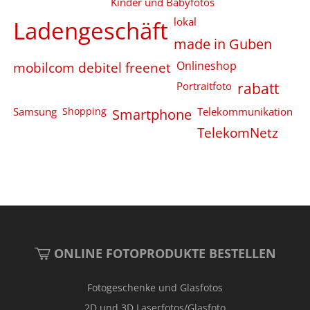
Kinder und Babyfotos
Ladengeschäft
lokal
made in Guben
Onlineshop
mobilcom debitel freenet
Portraitfoto
rabatt
Samsung
Shopping
Smartphone
Telekommunikation
TelekomNetz
ONLINE FOTOPRODUKTE BESTELLEN
Fotogeschenke und Glasfotos
2D und 3D Laserfotos/Glasfoto