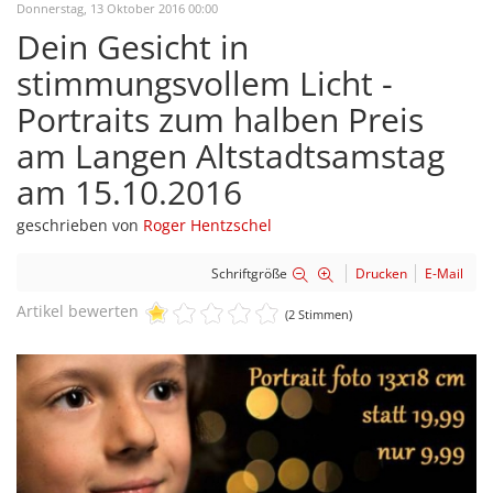
Donnerstag, 13 Oktober 2016 00:00
Dein Gesicht in
stimmungsvollem Licht -
Portraits zum halben Preis
am Langen Altstadtsamstag
am 15.10.2016
geschrieben von
Roger Hentzschel
Schriftgröße
Drucken
E-Mail
Artikel bewerten
(2 Stimmen)