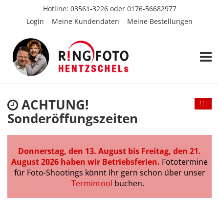
Hotline:
03561-3226
oder
0176-56682977
Login
Meine Kundendaten
Meine Bestellungen
TOGG
ACHTUNG!
! ! !
Sonderöffungszeiten
Donnerstag, den 13. August bis Freitag, den 21.
August 2026 haben wir Betriebsferien.
Fototermine
für Foto-Shootings könnt Ihr gern schon über unser
Termintool
buchen.