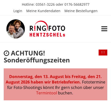
Hotline:
03561-3226
oder
0176-56682977
Login
Meine Kundendaten
Meine Bestellungen
TOGG
ACHTUNG!
! ! !
Sonderöffungszeiten
Donnerstag, den 13. August bis Freitag, den 21.
August 2026 haben wir Betriebsferien.
Fototermine
für Foto-Shootings könnt Ihr gern schon über unser
Termintool
buchen.