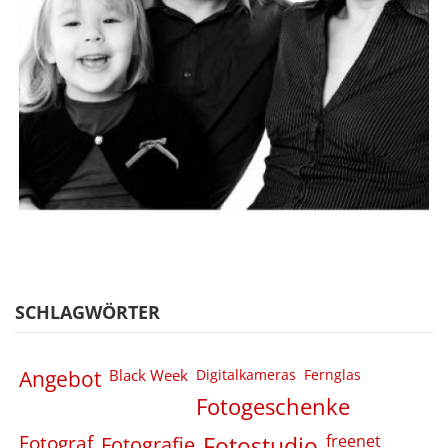
SCHLAGWÖRTER
Angebot
Black Week
Digitalkameras
Fernglas
Fotogeschenke
Fotograf
Fotografie
Fotostudio
freenet