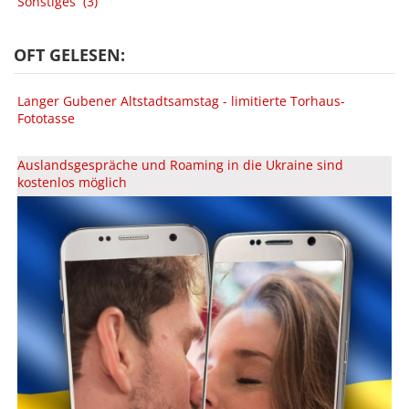
Sonstiges
(3)
OFT GELESEN:
Langer Gubener Altstadtsamstag - limitierte Torhaus-
Fototasse
Auslandsgespräche und Roaming in die Ukraine sind
kostenlos möglich