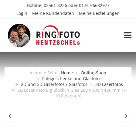
Hotline:
03561-3226
oder
0176-56682977
Login
Meine Kundendaten
Meine Bestellungen
TOGG
Aktuelle Seite:
Home
Online-Shop
Fotogeschenke und Glasfotos
2D und 3D Laserfotos / Glasfotos
3D Laserfotos
3D Laser Foto Big Block in Glas 200 x 100 x 150 mm (1-
10 Personen)
3D
3
Laser
La
Foto
Fo