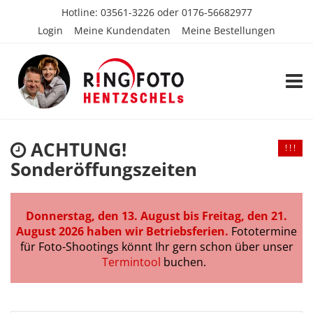
Hotline:
03561-3226
oder
0176-56682977
Login
Meine Kundendaten
Meine Bestellungen
TOGG
ACHTUNG!
! ! !
Sonderöffungszeiten
Donnerstag, den 13. August bis Freitag, den 21.
August 2026 haben wir Betriebsferien.
Fototermine
für Foto-Shootings könnt Ihr gern schon über unser
Termintool
buchen.