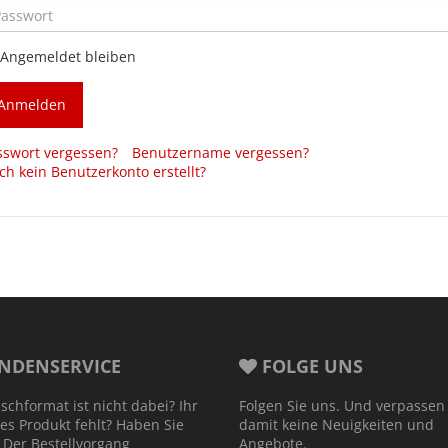
Angemeldet bleiben
Anmelden
sswort vergessen?
Benutzername vergessen?
ch kein Benutzerkonto erstellt?
NDENSERVICE
FOLGE UNS
schformat ist nicht dabei? Ihr
Folgen Sie uns. Und verpassen
es Produkt fehlt? Haben Sie
damit keine Neuigkeiten und
 Der Bestellvorgang
Angebote.