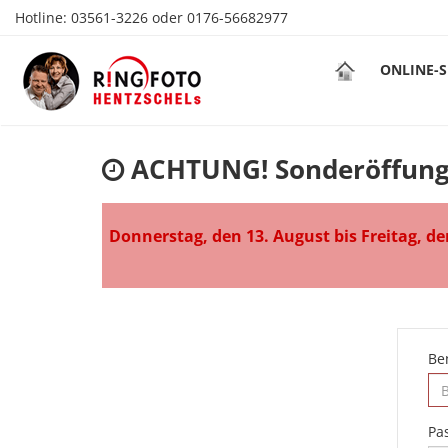
Hotline:
03561-3226
oder
0176-56682977
ONLINE-
ACHTUNG! Sonderöffung
Donnerstag, den 13. August bis Freitag, de
Be
Pa