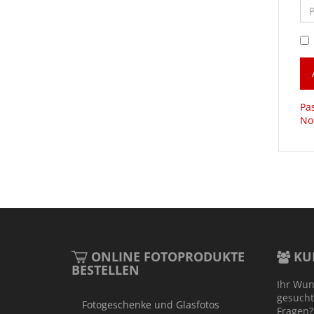
Pa
No
ONLINE FOTOPRODUKTE
KU
BESTELLEN
Ihr Wun
gesucht
Fotogeschenke und Glasfotos
Fragen?