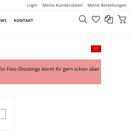
Login
Meine Kundendaten
Meine Bestellungen
EWS
KONTAKT
! ! !
für Foto-Shootings könnt Ihr gern schon über