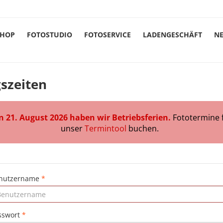
SHOP
FOTOSTUDIO
FOTOSERVICE
LADENGESCHÄFT
N
szeiten
n 21. August 2026 haben wir Betriebsferien.
Fototermine 
unser
Termintool
buchen.
nutzername
*
sswort
*